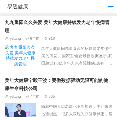
易透健康
九九重阳久久关爱 美年大健康持续发力老年慢病管
理
ytkang
6年前
918
老年人健康问题最直观的反映是老年慢性
病的高发。国家卫健委最新数据显示,我
国超过1.8亿老年人患有慢性病,患有一种
及以上慢性病的比例高达75%。[2]这就意
味着,老年人慢病管理是当...
美年大健康宁毅王波：要做数据驱动无限可能的健
康生命科技公司
ytkang
7年前
885
随着中国人口老龄化不断加速，中产阶级
迅速崛起，很多人表现为亚健康状态，基