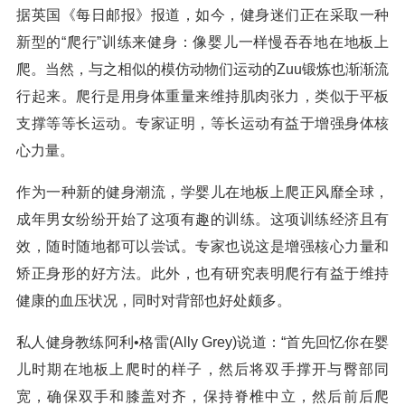
据英国《每日邮报》报道，如今，健身迷们正在采取一种
新型的“爬行”训练来健身：像婴儿一样慢吞吞地在地板上
爬。当然，与之相似的模仿动物们运动的Zuu锻炼也渐渐流
行起来。爬行是用身体重量来维持肌肉张力，类似于平板
支撑等等长运动。专家证明，等长运动有益于增强身体核
心力量。
作为一种新的健身潮流，学婴儿在地板上爬正风靡全球，
成年男女纷纷开始了这项有趣的训练。这项训练经济且有
效，随时随地都可以尝试。专家也说这是增强核心力量和
矫正身形的好方法。此外，也有研究表明爬行有益于维持
健康的血压状况，同时对背部也好处颇多。
私人健身教练阿利•格雷(Ally Grey)说道：“首先回忆你在婴
儿时期在地板上爬时的样子，然后将双手撑开与臀部同
宽，确保双手和膝盖对齐，保持脊椎中立，然后前后爬