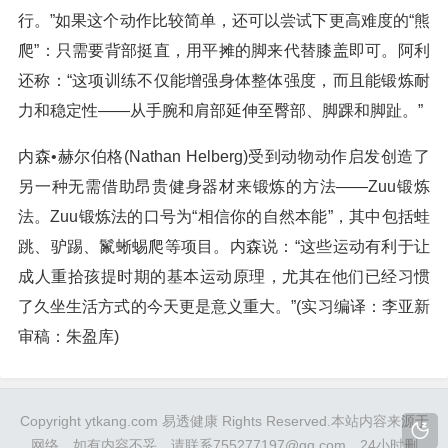
行。”如果这个动作比较简单，还可以尝试下更高难度的“熊
爬”：只需要背部挺直，用平摊的脚来代替膝盖即可。阿利
还称：“这项训练不仅能增强身体整体强度，而且能锻炼耐
力和稳定性——从手腕和肩部延伸至臀部、脚踝和脚趾。”
内森•赫尔伯格(Nathan Helberg)受到动物动作启发创造了
另一种无需借助昂贵健身器材来锻炼的方法——Zuu锻炼
法。Zuu锻炼法的口号为“相信你的自然本能”，其中包括蛙
跳、驴踢、鬣蜥蜴爬等项目。内森说：“这些运动有利于让
成人重拾孩提时期的基本运动原理，尤其在他们已经习惯
了久坐生活方式的今天更是意义重大。”(实习编译：李亚新
审稿：朱盈库)
Copyright ytkang.com 易透健康 Rights Reserved.本站内容来源于
网络，如有内容不妥，请联系755277197@qq.com，24小时删